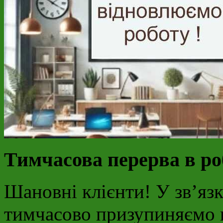
Тимчасова перерва в роб
Шановні клієнти! У зв’язк
тимчасово призупиняємо п