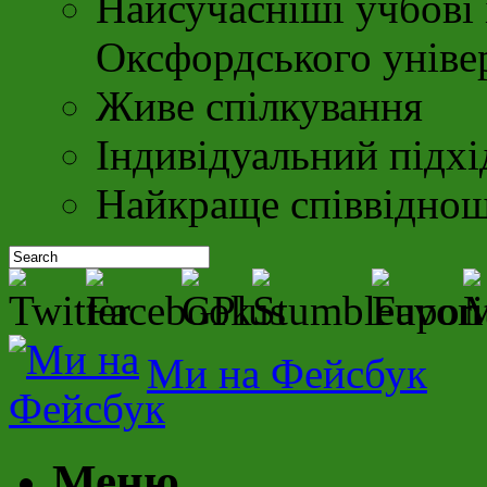
Найсучасніші учбові 
Оксфордського уніве
Живе спілкування
Індивідуальний підхі
Найкраще співвіднош
Ми на Фейсбук
Меню