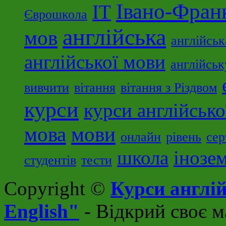
Івано-Фран
ІТ
Єврошкола
англійська
мов
англійсь
англійської мови
англійськ
вивчити
вітання
вітання з Різдвом
курси
курси англійсько
мова
мови
онлайн
рівень
сер
школа
інозе
студентів
тести
Copyright ©
Курси англій
English"
- Відкрий своє м