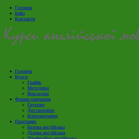
Головна
Інфо
Контакти
Головна
Курси
Графік
Методики
Викладачі
Форми навчання
Групове
Дистанційне
Корпоративне
Програми
Базова англійська
Ділова англійська
Професійна англійська