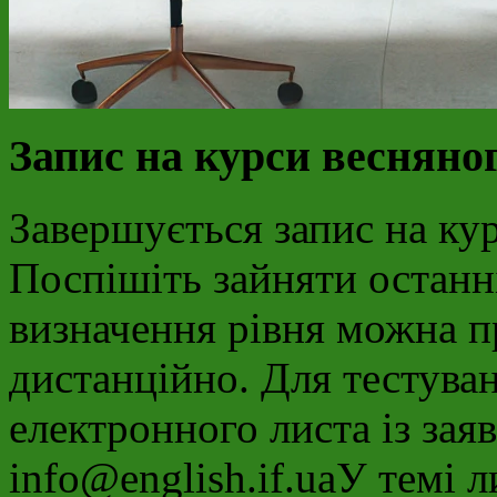
Запис на курси весняног
Завершується запис на кур
Поспішіть зайняти останні
визначення рівня можна п
дистанційно. Для тестува
електронного листа із за
info@english.if.uaУ темі л