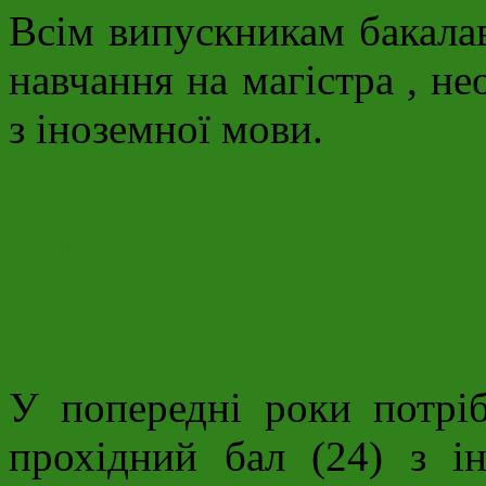
Всім випускникам бакала
навчання на магістра , не
з іноземної мови.
Починаючи з 2012 року 
оцінюватись за 100 бальн
середнього балу додатку д
фахове випробування !!
У попередні роки потрі
прохідний бал (24) з і