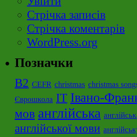
Увійти
Стрічка записів
Стрічка коментарів
WordPress.org
Позначки
B2
CEFR
christmas
christmas song
Івано-Фран
ІТ
Єврошкола
англійська
мов
англійсь
англійської мови
англійськ