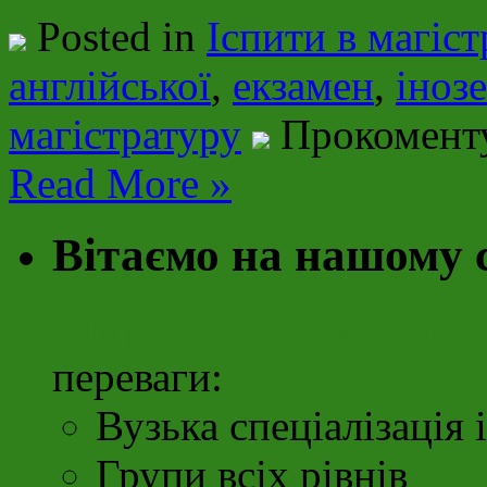
Posted in
Іспити в магіст
англійської
,
екзамен
,
іноз
магістратуру
Прокомент
Read More »
Вітаємо на нашому 
Ми раді що вибрали с
переваги:
Вузька спеціалізація 
Групи всіх рівнів