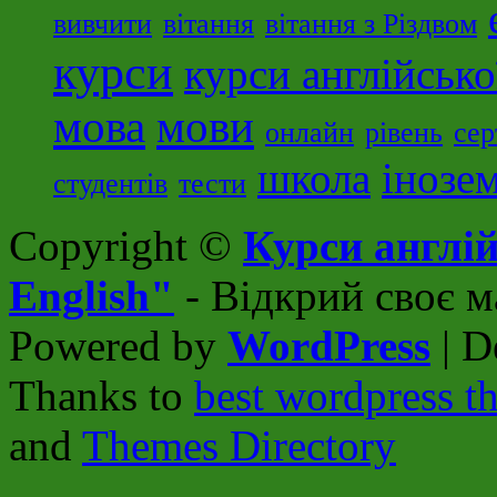
вивчити
вітання
вітання з Різдвом
курси
курси англійсько
мова
мови
онлайн
рівень
сер
школа
інозе
студентів
тести
Copyright ©
Курси англій
English"
- Відкрий своє м
Powered by
WordPress
| D
Thanks to
best wordpress t
and
Themes Directory