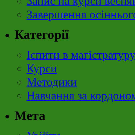
Запис на курси весня
Завершення осінньог
Категорії
Іспити в магістратур
Курси
Методики
Навчання за кордоно
Мета