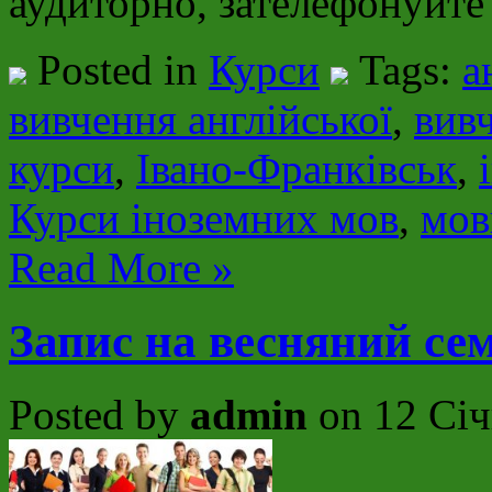
аудиторно, зателефонуйте
Posted in
Курси
Tags:
а
вивчення англійської
,
вив
курси
,
Івано-Франківськ
,
Курси іноземних мов
,
мов
Read More »
Запис на весняний се
Posted by
admin
on 12 Січ