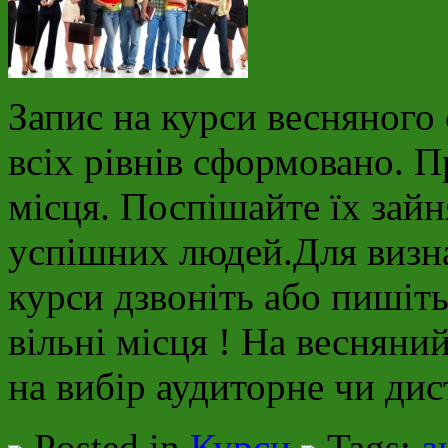
Запис на курси весняного
всіх рівнів сформовано. Пр
місця. Поспішайте їх зай
успішних людей.Для визна
курси дзвоніть або пишіть
вільні місця ! На веснян
на вибір аудиторне чи ди
Posted in
Курси
Tags:
а