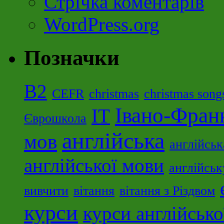
Стрічка коментарів
WordPress.org
Позначки
B2
CEFR
christmas
christmas song
Івано-Фран
ІТ
Єврошкола
англійська
мов
англійсь
англійської мови
англійськ
вивчити
вітання
вітання з Різдвом
курси
курси англійсько