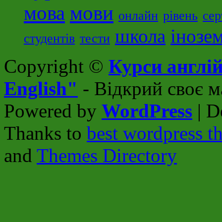
мова
мови
онлайн
рівень
сер
школа
інозе
студентів
тести
Copyright ©
Курси англій
English"
- Відкрий своє м
Powered by
WordPress
| D
Thanks to
best wordpress t
and
Themes Directory