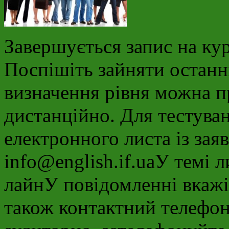
Завершується запис на кур
Поспішіть зайняти останні
визначення рівня можна п
дистанційно. Для тестува
електронного листа із за
info@english.if.uaУ темі л
лайнУ повідомленні вкажіт
також контактний телефон